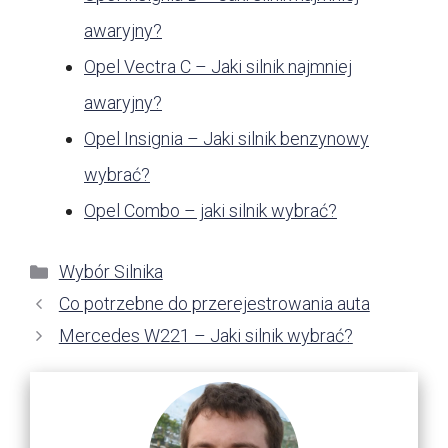
awaryjny?
Opel Vectra C – Jaki silnik najmniej
awaryjny?
Opel Insignia – Jaki silnik benzynowy
wybrać?
Opel Combo – jaki silnik wybrać?
Kategorie
Wybór Silnika
Co potrzebne do przerejestrowania auta
Mercedes W221 – Jaki silnik wybrać?