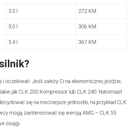
3.5 l
272 KM
5.0 l
306 KM
5.4 l
367 KM
ilnik?
 i oczekiwań. Jeśli zależy Ci na ekonomicznej jeździe,
, takie jak CLK 200 Kompressor lub CLK 240. Natomiast
decydować się na mocniejsze jednostki, na przykład CLK
erowcy mogą zainteresować się wersją AMG – CLK 55
e osiągi.