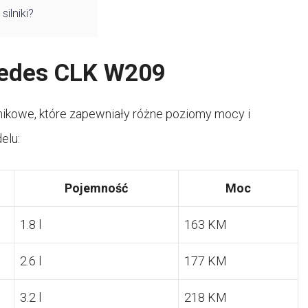
ilniki?
cedes CLK W209
ikowe, które zapewniały różne poziomy mocy i
elu:
Pojemność
Moc
1.8 l
163 KM
2.6 l
177 KM
3.2 l
218 KM