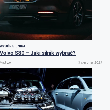
WYBÓR SILNIKA
Volvo S80 – Jaki silnik wybrać?
Andrzej
3 sierpnia, 2023