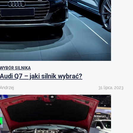
WYBÓR SILNIKA
Audi Q7 – jaki silnik wybrać?
Andrzej
31 lipca, 2023