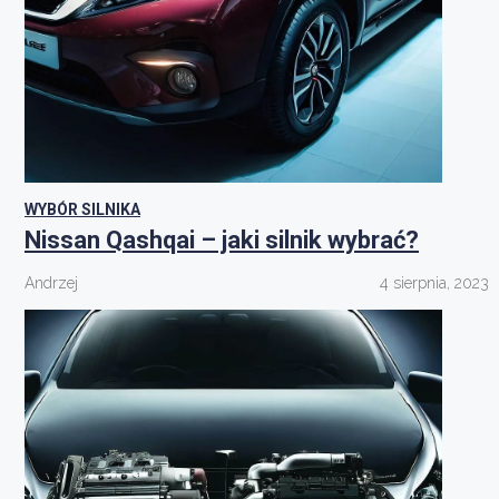
WYBÓR SILNIKA
Nissan Qashqai – jaki silnik wybrać?
Andrzej
4 sierpnia, 2023