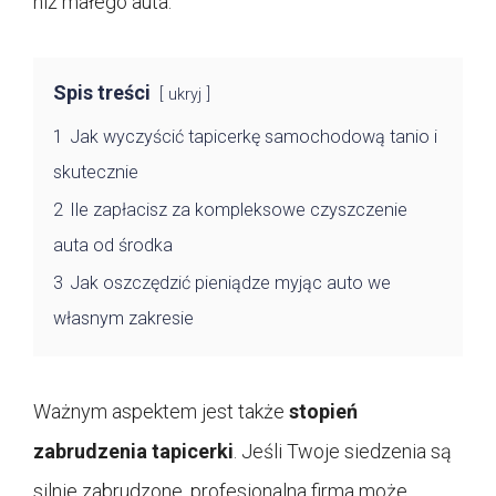
niż małego auta.
Spis treści
ukryj
1
Jak wyczyścić tapicerkę samochodową tanio i
skutecznie
2
Ile zapłacisz za kompleksowe czyszczenie
auta od środka
3
Jak oszczędzić pieniądze myjąc auto we
własnym zakresie
Ważnym aspektem jest także
stopień
zabrudzenia tapicerki
. Jeśli Twoje siedzenia są
silnie zabrudzone, profesjonalna firma może