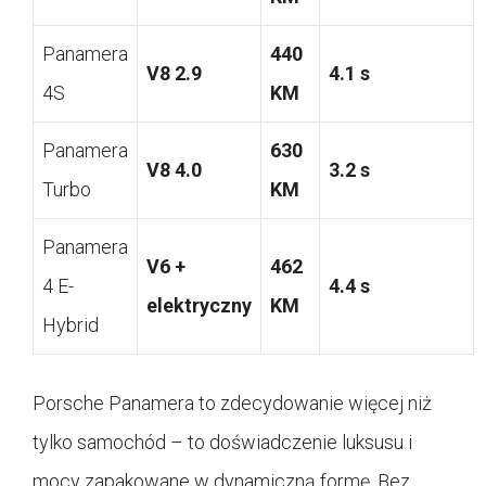
Panamera
440
V8 2.9
4.1 s
4S
KM
Panamera
630
V8 4.0
3.2 s
Turbo
KM
Panamera
V6 +
462
4 E-
4.4 s
elektryczny
KM
Hybrid
Porsche Panamera to zdecydowanie więcej niż
tylko samochód – to doświadczenie luksusu i
mocy zapakowane w dynamiczną formę. Bez