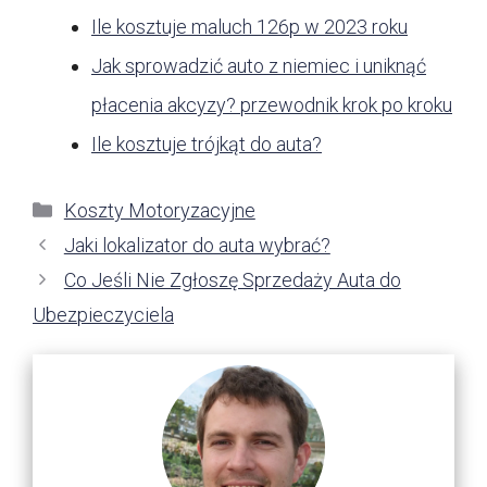
Ile kosztuje maluch 126p w 2023 roku
Jak sprowadzić auto z niemiec i uniknąć
płacenia akcyzy? przewodnik krok po kroku
Ile kosztuje trójkąt do auta?
Kategorie
Koszty Motoryzacyjne
Jaki lokalizator do auta wybrać?
Co Jeśli Nie Zgłoszę Sprzedaży Auta do
Ubezpieczyciela