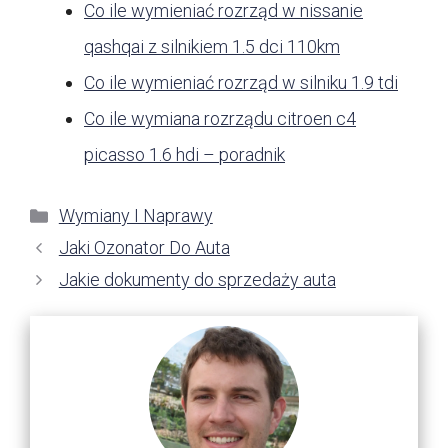
Co ile wymieniać rozrząd w nissanie
qashqai z silnikiem 1.5 dci 110km
Co ile wymieniać rozrząd w silniku 1.9 tdi
Co ile wymiana rozrządu citroen c4
picasso 1.6 hdi – poradnik
Kategorie
Wymiany I Naprawy
Jaki Ozonator Do Auta
Jakie dokumenty do sprzedaży auta